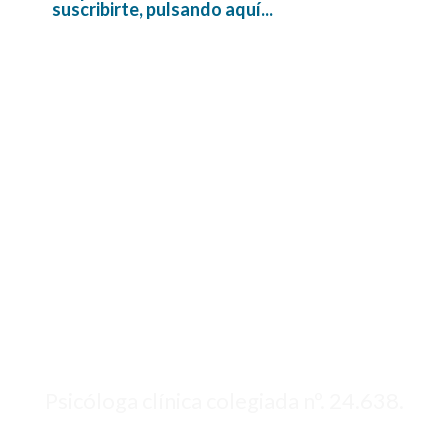
suscribirte, pulsando aquí...
Psicóloga clínica colegiada nº. 24.638.